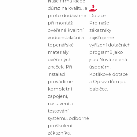
Naše firma klade
důraz na kvalitu, a
proto dodáváme
Dotace
při montáži
Pro naše
ověřené kvalitní
zákazníky
vodoinstalační a
zajišťujeme
topenářské
vyřízení dotačních
materiály
programů jako
ověřených
jsou Nová zelená
značek. Při
úsporám,
instalaci
Kotlíkové dotace
provádíme
a Oprav dům po
kompletní
babičce.
zapojení,
nastavení a
testování
systému, odborné
proškolení
zákazníka,