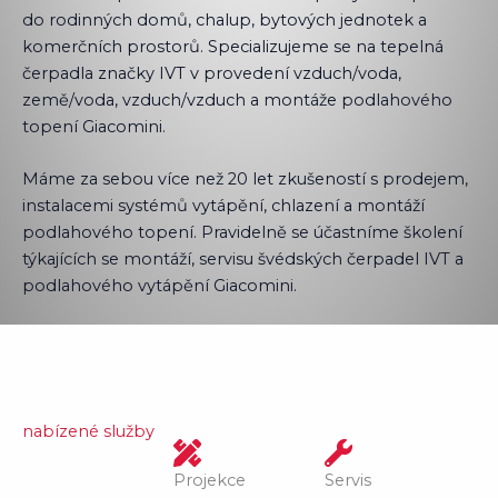
do rodinných domů, chalup, bytových jednotek a
komerčních prostorů. Specializujeme se na tepelná
čerpadla značky IVT v provedení vzduch/voda,
země/voda, vzduch/vzduch a montáže podlahového
topení Giacomini.
Máme za sebou více než 20 let zkušeností s prodejem,
instalacemi systémů vytápění, chlazení a montáží
podlahového topení. Pravidelně se účastníme školení
týkajících se montáží, servisu švédských čerpadel IVT a
podlahového vytápění Giacomini.
nabízené služby
Projekce
Servis