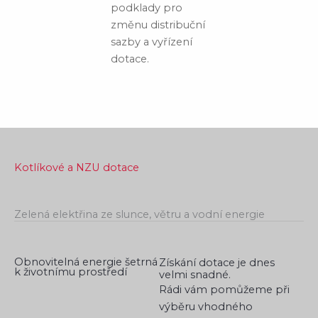
podklady pro
změnu distribuční
sazby a vyřízení
dotace.
Kotlíkové a NZU dotace
Zelená elektřina ze slunce, větru a vodní energie
Obnovitelná energie šetrná
Získání dotace je dnes
k životnímu prostředí
velmi snadné.
Rádi vám pomůžeme při
výběru vhodného