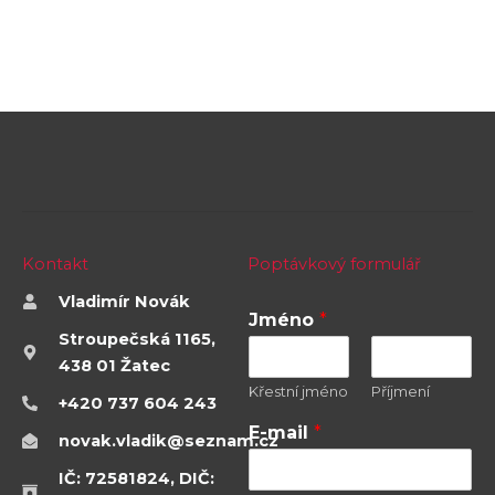
Kontakt
Poptávkový formulář
Vladimír Novák
Jméno
*
Stroupečská 1165,
438 01 Žatec
Křestní jméno
Příjmení
+420 737 604 243
E-mail
*
novak.vladik@seznam.cz
IČ: 72581824, DIČ: