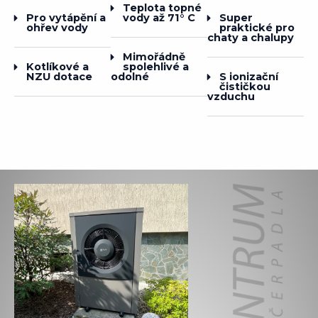
Teplota topné
vody až 71° C
Super
Pro vytápění a
praktické pro
ohřev vody
chaty a chalupy
Mimořádně
spolehlivé a
Kotlíkové a
odolné
S ionizační
NZU dotace
čističkou
vzduchu