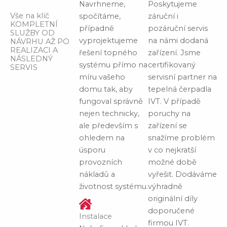
Navrhneme,
Poskytujeme
Vše na klíč
spočítáme,
záruční i
KOMPLETNÍ
případně
pozáruční servis
SLUŽBY OD
vyprojektujeme
na námi dodaná
NÁVRHU AŽ PO
REALIZACI A
řešení topného
zařízení. Jsme
NÁSLEDNÝ
systému přímo na
certifikovaný
SERVIS
míru vašeho
servisní partner na
domu tak, aby
tepelná čerpadla
fungoval správně
IVT. V případě
nejen technicky,
poruchy na
ale především s
zařízení se
ohledem na
snažíme problém
úsporu
v co nejkratší
provozních
možné době
nákladů a
vyřešit. Dodáváme
životnost systému.
výhradně
originální díly
doporučené
Instalace
firmou IVT.