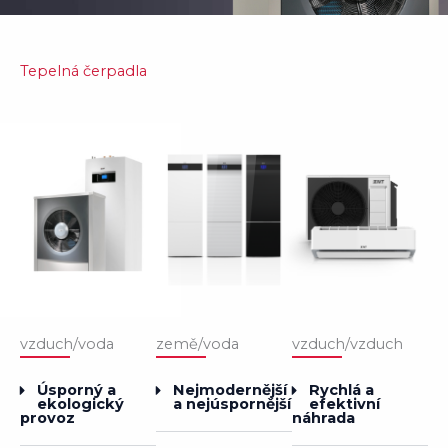
Tepelná čerpadla
země/voda
vzduch/vzduch
vzduch/voda
Nejmodernější
Rychlá a
Úsporný a
a nejúspornější
efektivní
ekologický
náhrada
provoz