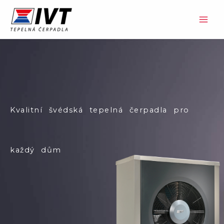
Přeskočit
na
obsah
Kvalitní švédská tepelná čerpadla pro
každý dům