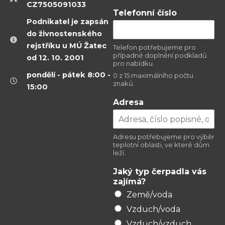
CZ7505091033
J
Telefonní číslo
a
Podnikatel je zapsán
k
do živnostenského
ý
rejstříku u MÚ Žatec
v
Telefon potřebujeme pro
případné doplnění podkladů
od 12. 10. 2001
á
pro nabídku.
s
pondělí - pátek 8:00 -
0 z 15 maximálního počtu
č
znaků.
15:00
í
s
Adresa
l
o
Adresu potřebujeme pro výběr
teplotní oblasti, ve které dům
leží.
Jaký typ čerpadla vás
zajímá?
Země/voda
Vzduch/voda
Vzduch/vzduch