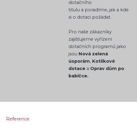
dotačního
titulu a poradíme, jak a kde
si o dotaci požádat.
Pro naše zákazníky
zajišťujeme vyřízení
dotačních programů jako
jsou
Nová zelená
úsporám
,
Kotlíkové
dotace
a
Oprav dům po
babičce.
Reference